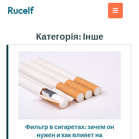
Перейти
Кно
Rucelf
до
вмісту
Від
Категорія:
Інше
Фильтр в сигаретах: зачем он
нужен и как влияет на