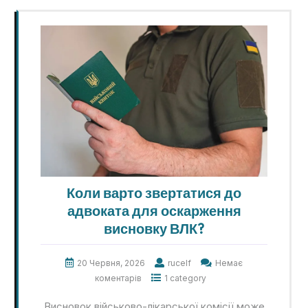
Коли варто звертатися до
адвоката для оскарження
висновку ВЛК?
20 Червня, 2026
rucelf
Немає
коментарів
1 category
Висновок військово-лікарської комісії може