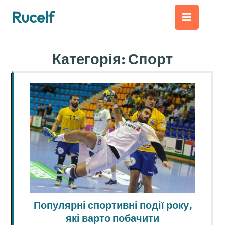
Перейти
Кно
Rucelf
до
вмісту
Від
Категорія:
Спорт
Популярні спортивні події року,
які варто побачити