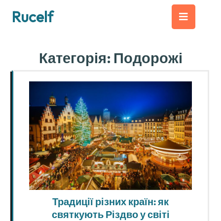
Перейти
Кно
Rucelf
до
вмісту
Від
Категорія:
Подорожі
Традиції різних країн: як
святкують Різдво у світі