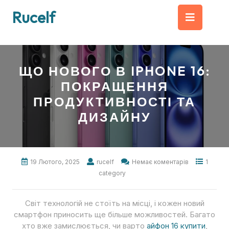
Перейти
Кно
Rucelf
до
вмісту
Від
ЩО НОВОГО В IPHONE 16:
ПОКРАЩЕННЯ
ПРОДУКТИВНОСТІ ТА
ДИЗАЙНУ
19 Лютого, 2025
rucelf
Немає коментарів
1
category
Світ технологій не стоїть на місці, і кожен новий
смартфон приносить ще більше можливостей. Багато
хто вже замислюється, чи варто
айфон 16 купити
,