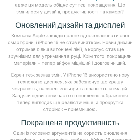
адже ця модель обіцяє суттєві покращення. Що
змінилося у дизайні, продуктивності та камері?
Оновлений дизайн та дисплей
Компанія Apple завжди прагне вдосконалювати свої
смартфони, і iPhone 16 не став винятком. Новий дизайн
отримав більш витончені лінії, а корпус став ще
зручнішим для утримання в руці. Крім того, покращили
матеріали – тепер айфон міцніший і довговічніший.
Екран теж зазнав змін. У iPhone 16 використано нову
технологію дисплея, яка забезпечує ще кращу
яскравість, насичені кольори та плавність анімацій.
Завдяки підвищеній частоті оновлення зображення
тепер виглядає ще реалістичніше, а прокрутка
сторінок – приємнішою.
Покращена продуктивність
Один із головних аргументів на користь оновлення
смартфона – це швидкість роботи. Айфон 16 отримав