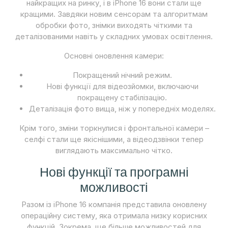
найкращих на ринку, і в iPhone 16 вони стали ще
кращими. Завдяки новим сенсорам та алгоритмам
обробки фото, знімки виходять чіткими та
деталізованими навіть у складних умовах освітлення.
Основні оновлення камери:
Покращений нічний режим.
Нові функції для відеозйомки, включаючи
покращену стабілізацію.
Деталізація фото вища, ніж у попередніх моделях.
Крім того, зміни торкнулися і фронтальної камери –
селфі стали ще якіснішими, а відеодзвінки тепер
виглядають максимально чітко.
Нові функції та програмні
можливості
Разом із iPhone 16 компанія представила оновлену
операційну систему, яка отримала низку корисних
функцій. Зокрема, ще більше можливостей для